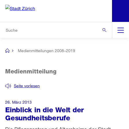
N
S
Zur Bereichsauswahl
Zur Hilfsnavigation
Zum Inhalt
Zur Suche
Suche
Global
Navigation
Medienmitteilungen 2008–2019
[no
title]
Medienmitteilung
Seite vorlesen
26. März 2013
Einblick in die Welt der
Gesundheitsberufe
Die Pflegezentren und Altersheime der Stadt