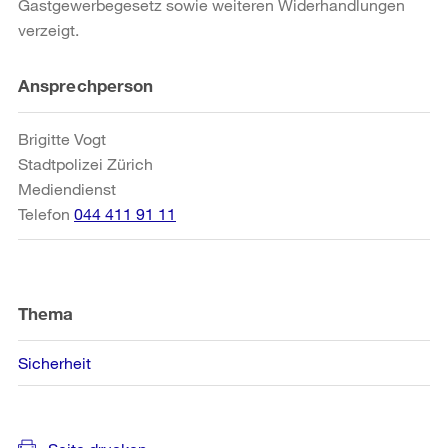
Gastgewerbegesetz sowie weiteren Widerhandlungen
verzeigt.
Weitere
Ansprechperson
Informationen
Brigitte Vogt
Stadtpolizei Zürich
Mediendienst
Telefon
044 411 91 11
Thema
Sicherheit