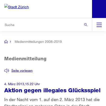
N
S
Zur Bereichsauswahl
Zur Hilfsnavigation
Zum Inhalt
Zur Suche
Suche
Global
Navigation
Medienmitteilungen 2008–2019
[no
title]
Medienmitteilung
Seite vorlesen
4. März 2013,15.22 Uhr
Aktion gegen illegales Glücksspiel
In der Nacht vom 1. auf den 2. März 2013 hat die
Stadtpolizei an mehreren Orten in der Stadt