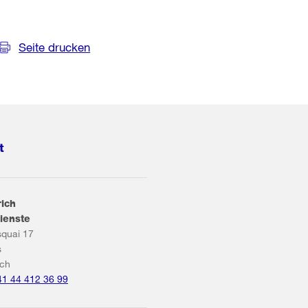
Seite drucken
t
rich
ienste
squai 17
s
ich
41 44 412 36 99