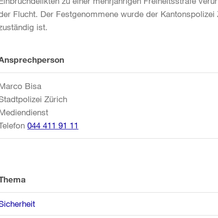
Einbruchdelikten zu einer mehrjährigen Freiheitsstrafe verur
der Flucht. Der Festgenommene wurde der Kantonspolizei Zü
zuständig ist.
Weitere
Ansprechperson
Informationen
Marco Bisa
Stadtpolizei Zürich
Mediendienst
Telefon
044 411 91 11
Thema
Sicherheit