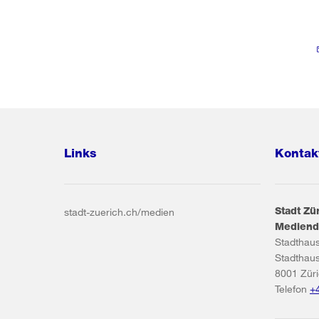
Links
Kontak
Stadt Zü
stadt-zuerich.ch/medien
Mediend
Stadthau
Stadthau
8001
Zür
Telefon
+