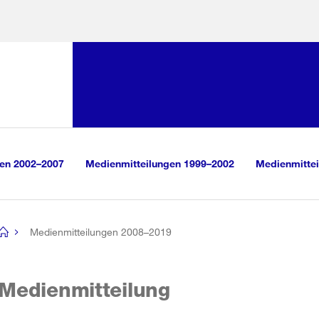
Sprunglink:
Navigation
sauswahl
vigation
m Inhalt
r Suche
gen 2002–2007
Medienmitteilungen 1999–2002
Medienmittei
Medienmitteilungen 2008–2019
[no
title]
Medienmitteilung