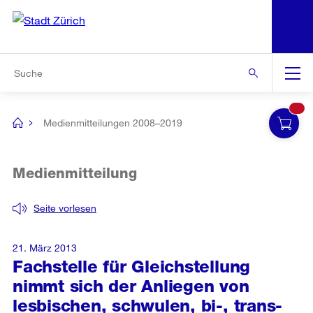
N
S
Zur Bereichsauswahl
Zur Hilfsnavigation
Zum Inhalt
Zur Suche
Suche
Global
Navigation
Medienmitteilungen 2008–2019
[no
title]
Medienmitteilung
Seite vorlesen
21. März 2013
Fachstelle für Gleichstellung
nimmt sich der Anliegen von
lesbischen, schwulen, bi-, trans-