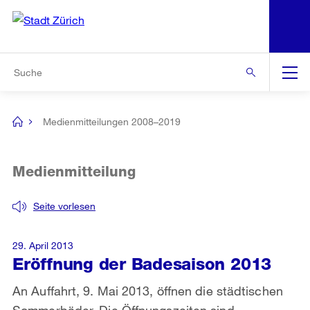
N
S
Zur Bereichsauswahl
Zur Hilfsnavigation
Zum Inhalt
Zur Suche
Suche
Global
Navigation
Medienmitteilungen 2008–2019
[no
title]
Medienmitteilung
Seite vorlesen
29. April 2013
Eröffnung der Badesaison 2013
An Auffahrt, 9. Mai 2013, öffnen die städtischen
Sommerbäder. Die Öffnungszeiten sind