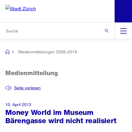
N
S
Zur Bereichsauswahl
Zur Hilfsnavigation
Zum Inhalt
Zur Suche
Suche
Global
Navigation
Medienmitteilungen 2008–2019
[no
title]
Medienmitteilung
Seite vorlesen
10. April 2013
Money World im Museum
Bärengasse wird nicht realisiert