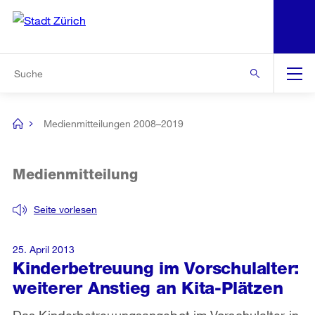
N
S
Zur Bereichsauswahl
Zur Hilfsnavigation
Zum Inhalt
Zur Suche
Suche
Global
Navigation
Medienmitteilungen 2008–2019
[no
title]
Medienmitteilung
Seite vorlesen
25. April 2013
Kinderbetreuung im Vorschulalter:
weiterer Anstieg an Kita-Plätzen
Das Kinderbetreuungsangebot im Vorschulalter in