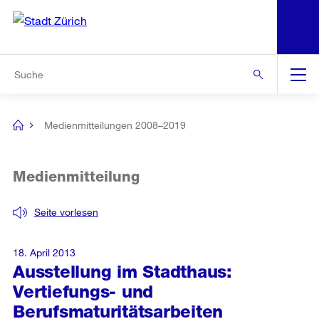
N
S
Zur Bereichsauswahl
Zur Hilfsnavigation
Zum Inhalt
Zur Suche
Suche
Global
Navigation
Medienmitteilungen 2008–2019
[no
title]
Medienmitteilung
Seite vorlesen
18. April 2013
Ausstellung im Stadthaus:
Vertiefungs- und
Berufsmaturitätsarbeiten