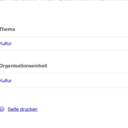
Weitere
Informationen
Thema
Kultur
Organisationseinheit
Kultur
Seite drucken