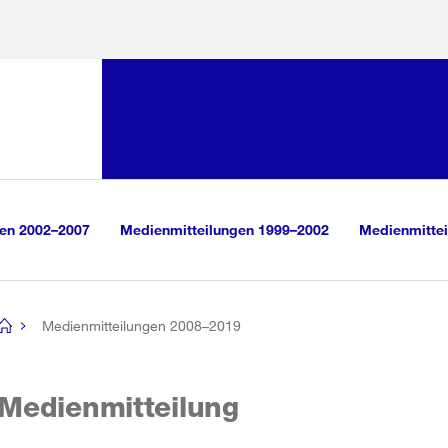
Sprunglink:
Navigation
sauswahl
vigation
m Inhalt
r Suche
gen 2002–2007
Medienmitteilungen 1999–2002
Medienmittei
Medienmitteilungen 2008–2019
[no
title]
Medienmitteilung