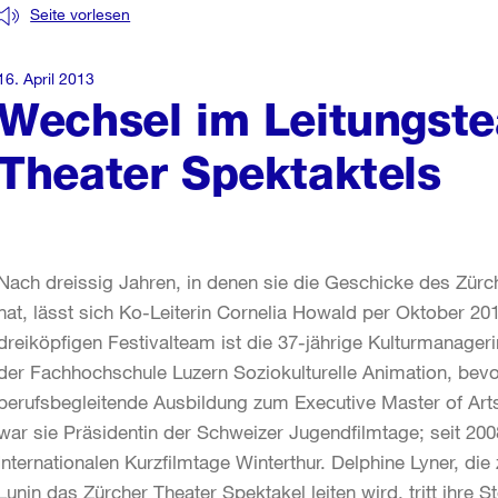
Seite vorlesen
16. April 2013
Wechsel im Leitungst
Theater Spektaktels
Nach dreissig Jahren, in denen sie die Geschicke des Zür
hat, lässt sich Ko-Leiterin Cornelia Howald per Oktober 20
dreiköpfigen Festivalteam ist die 37-jährige Kulturmanageri
der Fachhochschule Luzern Soziokulturelle Animation, bevor
berufsbegleitende Ausbildung zum Executive Master of Arts
war sie Präsidentin der Schweizer Jugendfilmtage; seit 2008
Internationalen Kurzfilmtage Winterthur. Delphine Lyner, 
Lunin das Zürcher Theater Spektakel leiten wird, tritt ihre 