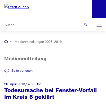
N
S
Zur Bereichsauswahl
Zur Hilfsnavigation
Zum Inhalt
Zur Suche
Suche
Global
Navigation
Medienmitteilungen 2008–2019
[no
title]
Medienmitteilung
Seite vorlesen
26. April 2013,14.30 Uhr
Todesursache bei Fenster-Vorfall
im Kreis 6 geklärt