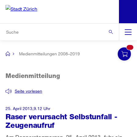
N
S
Zur Bereichsauswahl
Zur Hilfsnavigation
Zum Inhalt
Zur Suche
Suche
Global
Navigation
Medienmitteilungen 2008–2019
[no
title]
Medienmitteilung
Seite vorlesen
25. April 2013,9.12 Uhr
Raser verursacht Selbstunfall -
Zeugenaufruf
Am Donnerstagmorgen, 25. April 2013, fuhr ein