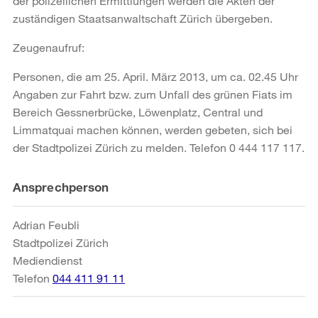
der polizeilichen Ermittlungen werden die Akten der
zuständigen Staatsanwaltschaft Zürich übergeben.
Zeugenaufruf:
Personen, die am 25. April. März 2013, um ca. 02.45 Uhr
Angaben zur Fahrt bzw. zum Unfall des grünen Fiats im
Bereich Gessnerbrücke, Löwenplatz, Central und
Limmatquai machen können, werden gebeten, sich bei
der Stadtpolizei Zürich zu melden. Telefon 0 444 117 117.
Weitere
Ansprechperson
Informationen
Adrian Feubli
Stadtpolizei Zürich
Mediendienst
Telefon
044 411 91 11