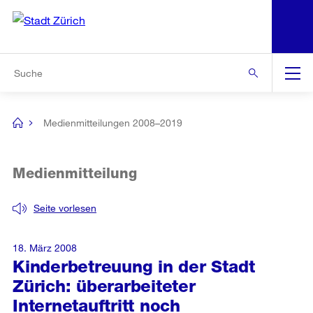
N
S
Zur Bereichsauswahl
Zur Hilfsnavigation
Zum Inhalt
Zur Suche
Suche
Global
Navigation
Medienmitteilungen 2008–2019
[no
title]
Medienmitteilung
Seite vorlesen
18. März 2008
Kinderbetreuung in der Stadt
Zürich: überarbeiteter
Internetauftritt noch