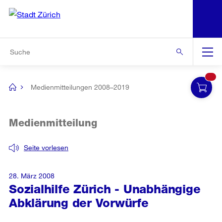
N
S
Zur Bereichsauswahl
Zur Hilfsnavigation
Zum Inhalt
Zur Suche
Suche
Global
Navigation
Medienmitteilungen 2008–2019
[no
title]
Medienmitteilung
Seite vorlesen
28. März 2008
Sozialhilfe Zürich - Unabhängige
Abklärung der Vorwürfe