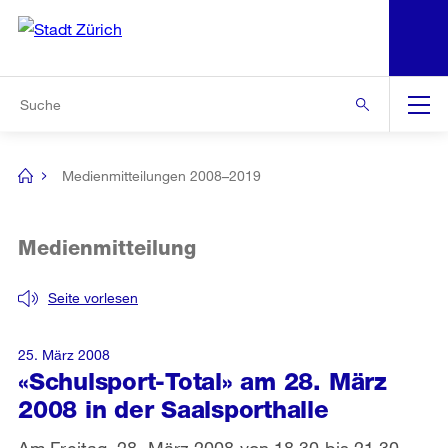
N
S
Zur Bereichsauswahl
Zur Hilfsnavigation
Zum Inhalt
Zur Suche
Suche
Global
Navigation
Medienmitteilungen 2008–2019
[no
title]
Medienmitteilung
Seite vorlesen
25. März 2008
«Schulsport-Total» am 28. März
2008 in der Saalsporthalle
Am Freitag, 28. März 2008 von 18.30 bis 21.30