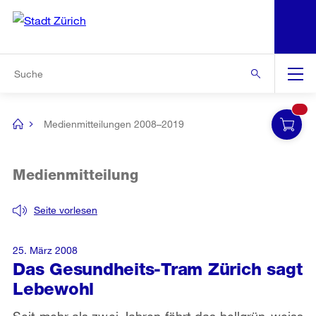
N
S
Zur Bereichsauswahl
Zur Hilfsnavigation
Zum Inhalt
Zur Suche
Suche
Global
Navigation
Medienmitteilungen 2008–2019
[no
title]
Medienmitteilung
Seite vorlesen
25. März 2008
Das Gesundheits-Tram Zürich sagt
Lebewohl
Seit mehr als zwei Jahren fährt das hellgrün-weiss