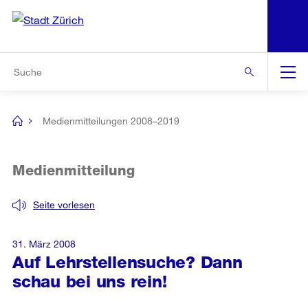
N
S
Zur Bereichsauswahl
Zur Hilfsnavigation
Zum Inhalt
Zur Suche
Suche
Global
Navigation
Medienmitteilungen 2008–2019
[no
title]
Medienmitteilung
Seite vorlesen
31. März 2008
Auf Lehrstellensuche? Dann
schau bei uns rein!