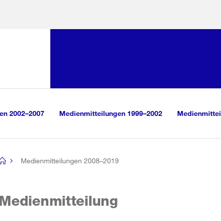
Sprunglink:
Navigation
sauswahl
vigation
m Inhalt
r Suche
gen 2002–2007
Medienmitteilungen 1999–2002
Medienmittei
Medienmitteilungen 2008–2019
[no
title]
Medienmitteilung