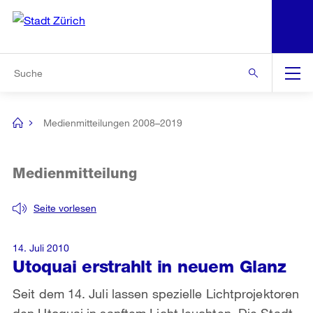
N
S
Zur Bereichsauswahl
Zur Hilfsnavigation
Zum Inhalt
Zur Suche
Suche
Global
Navigation
Medienmitteilungen 2008–2019
[no
title]
Medienmitteilung
Seite vorlesen
14. Juli 2010
Utoquai erstrahlt in neuem Glanz
Seit dem 14. Juli lassen spezielle Lichtprojektoren
den Utoquai in sanftem Licht leuchten. Die Stadt