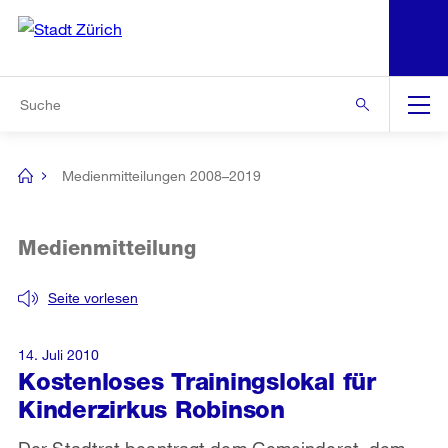
N
S
Zur Bereichsauswahl
Zur Hilfsnavigation
Zum Inhalt
Zur Suche
Suche
Global
Navigation
Medienmitteilungen 2008–2019
[no
title]
Medienmitteilung
Seite vorlesen
14. Juli 2010
Kostenloses Trainingslokal für
Kinderzirkus Robinson
Der Stadtrat beantragt dem Gemeinderat, dem