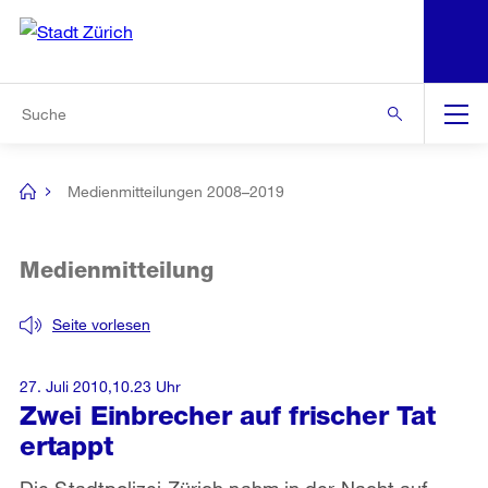
N
S
Zur Bereichsauswahl
Zur Hilfsnavigation
Zum Inhalt
Zur Suche
Suche
Global
Navigation
Medienmitteilungen 2008–2019
[no
title]
Medienmitteilung
Seite vorlesen
27. Juli 2010,10.23 Uhr
Zwei Einbrecher auf frischer Tat
ertappt
Die Stadtpolizei Zürich nahm in der Nacht auf