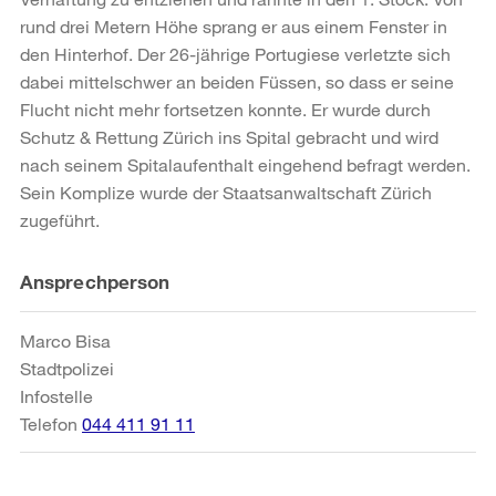
rund drei Metern Höhe sprang er aus einem Fenster in
den Hinterhof. Der 26-jährige Portugiese verletzte sich
dabei mittelschwer an beiden Füssen, so dass er seine
Flucht nicht mehr fortsetzen konnte. Er wurde durch
Schutz & Rettung Zürich ins Spital gebracht und wird
nach seinem Spitalaufenthalt eingehend befragt werden.
Sein Komplize wurde der Staatsanwaltschaft Zürich
zugeführt.
Weitere
Ansprechperson
Informationen
Marco Bisa
Stadtpolizei
Infostelle
Telefon
044 411 91 11