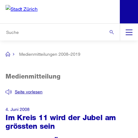
N
S
Zur Bereichsauswahl
Zur Hilfsnavigation
Zum Inhalt
Zur Suche
Suche
Global
Navigation
Medienmitteilungen 2008–2019
[no
title]
Medienmitteilung
Seite vorlesen
4. Juni 2008
Im Kreis 11 wird der Jubel am
grössten sein