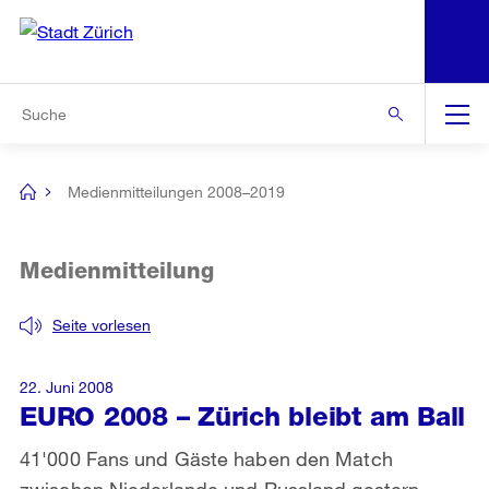
N
S
Zur Bereichsauswahl
Zur Hilfsnavigation
Zum Inhalt
Zur Suche
Suche
Global
Navigation
Medienmitteilungen 2008–2019
[no
title]
Medienmitteilung
Seite vorlesen
22. Juni 2008
EURO 2008 – Zürich bleibt am Ball
41'000 Fans und Gäste haben den Match
zwischen Niederlande und Russland gestern