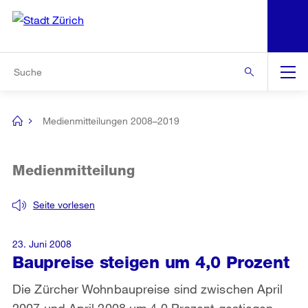
N
S
Zur Bereichsauswahl
Zur Hilfsnavigation
Zum Inhalt
Zur Suche
Suche
Global
Navigation
Medienmitteilungen 2008–2019
[no
title]
Medienmitteilung
Seite vorlesen
23. Juni 2008
Baupreise steigen um 4,0 Prozent
Die Zürcher Wohnbaupreise sind zwischen April
2007 und April 2008 um 4,0 Prozent gestiegen.