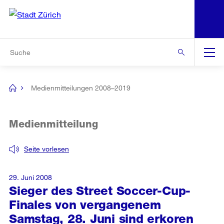
N
S
Zur Bereichsauswahl
Zur Hilfsnavigation
Zum Inhalt
Zur Suche
Suche
Global
Navigation
Medienmitteilungen 2008–2019
[no
title]
Medienmitteilung
Seite vorlesen
29. Juni 2008
Sieger des Street Soccer-Cup-
Finales von vergangenem
Samstag, 28. Juni sind erkoren