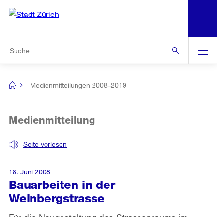
N
S
Zur Bereichsauswahl
Zur Hilfsnavigation
Zum Inhalt
Zur Suche
Suche
Global
Navigation
Medienmitteilungen 2008–2019
[no
title]
Medienmitteilung
Seite vorlesen
18. Juni 2008
Bauarbeiten in der
Weinbergstrasse
Für die Neugestaltung des Strassenraums im