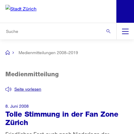
N
S
Zur Bereichsauswahl
Zur Hilfsnavigation
Zum Inhalt
Zur Suche
Suche
Global
Navigation
Medienmitteilungen 2008–2019
[no
title]
Medienmitteilung
Seite vorlesen
8. Juni 2008
Tolle Stimmung in der Fan Zone
Zürich
Friedliches Fest auch nach Niederlage der