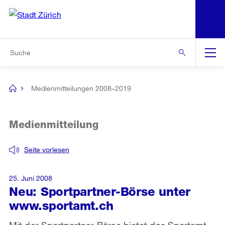
N
S
Zur Bereichsauswahl
Zur Hilfsnavigation
Zum Inhalt
Zur Suche
Suche
Global
Navigation
Medienmitteilungen 2008–2019
[no
title]
Medienmitteilung
Seite vorlesen
25. Juni 2008
Neu: Sportpartner-Börse unter
www.sportamt.ch
Mit der Sportpartner-Börse bietet das Sportamt