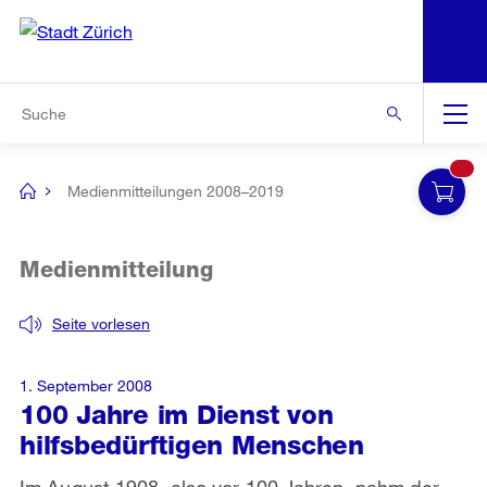
N
S
Zur Bereichsauswahl
Zur Hilfsnavigation
Zum Inhalt
Zur Suche
Suche
Global
Navigation
Medienmitteilungen 2008–2019
[no
title]
Medienmitteilung
Seite vorlesen
1. September 2008
100 Jahre im Dienst von
hilfsbedürftigen Menschen
Im August 1908, also vor 100 Jahren, nahm der