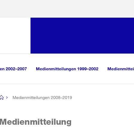
Sprunglink:
Navigation
sauswahl
vigation
m Inhalt
r Suche
gen 2002–2007
Medienmitteilungen 1999–2002
Medienmittei
Medienmitteilungen 2008–2019
[no
title]
Medienmitteilung