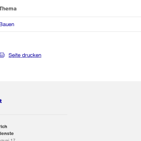
Thema
Bauen
Seite drucken
t
rich
ienste
squai 17