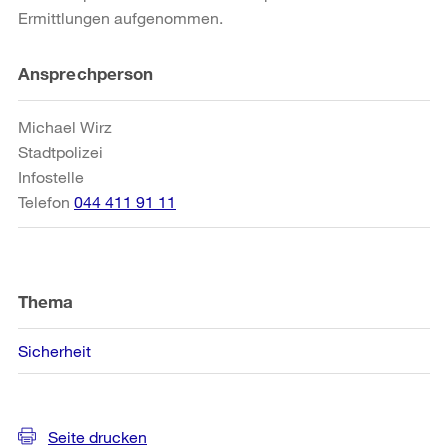
Ermittlungen aufgenommen.
Weitere
Ansprechperson
Informationen
Michael Wirz
Stadtpolizei
Infostelle
Telefon
044 411 91 11
Thema
Sicherheit
Seite drucken