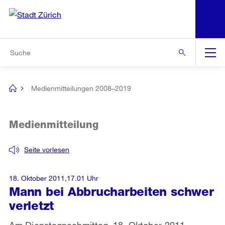
N
S
Zur Bereichsauswahl
Zur Hilfsnavigation
Zum Inhalt
Zur Suche
Suche
Global
Navigation
Medienmitteilungen 2008–2019
[no
title]
Medienmitteilung
Seite vorlesen
18. Oktober 2011,17.01 Uhr
Mann bei Abbrucharbeiten schwer
verletzt
Am Dienstagnachmittag, 18. Oktober 2011,