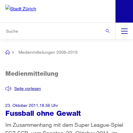
N
S
Zur Bereichsauswahl
Zur Hilfsnavigation
Zum Inhalt
Zur Suche
Suche
Global
Navigation
Medienmitteilungen 2008–2019
[no
title]
Medienmitteilung
Seite vorlesen
23. Oktober 2011,18.56 Uhr
Fussball ohne Gewalt
Im Zusammenhang mit dem Super League-Spiel
FCZ-FCB, vom Sonntag, 23. Oktober 2011, im