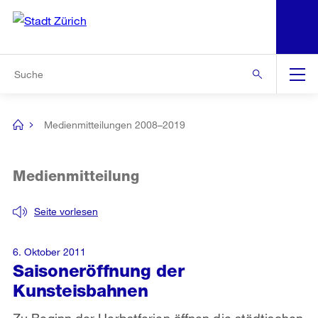
N
S
Zur Bereichsauswahl
Zur Hilfsnavigation
Zum Inhalt
Zur Suche
Suche
Global
Navigation
Medienmitteilungen 2008–2019
[no
title]
Medienmitteilung
Seite vorlesen
6. Oktober 2011
Saisoneröffnung der
Kunsteisbahnen
Zu Beginn der Herbstferien öffnen die städtischen