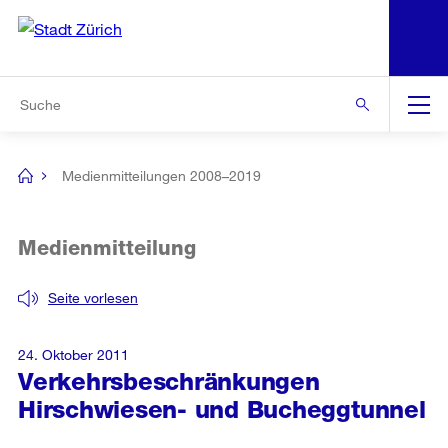
N
S
Zur Bereichsauswahl
Zur Hilfsnavigation
Zum Inhalt
Zur Suche
Suche
Global
Navigation
Medienmitteilungen 2008–2019
[no
title]
Medienmitteilung
Seite vorlesen
24. Oktober 2011
Verkehrsbeschränkungen
Hirschwiesen- und Bucheggtunnel