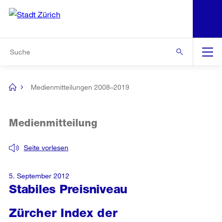
N
S
Zur Bereichsauswahl
Zur Hilfsnavigation
Zum Inhalt
Zur Suche
Suche
Global
Navigation
Medienmitteilungen 2008–2019
[no
title]
Medienmitteilung
Seite vorlesen
5. September 2012
Stabiles Preisniveau
Zürcher Index der