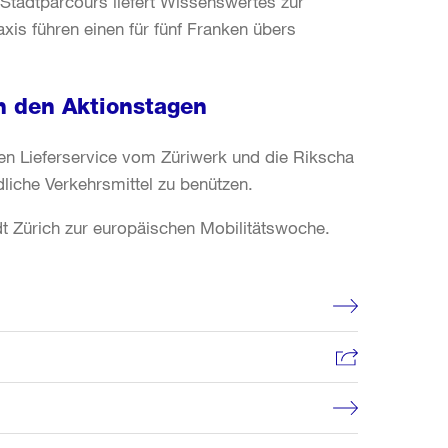
 Stadtparcours liefert Wissenswertes zur
xis führen einen für fünf Franken übers
h den Aktionstagen
en Lieferservice vom Züriwerk und die Rikscha
liche Verkehrsmittel zu benützen.
dt Zürich zur europäischen Mobilitätswoche.