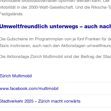
individuelle Mobilitätsverhalten optimiert werden kann. Der
Mobilität in der 2000-Watt-Gesellschaft. Und die Rikscha-Ta
Festgelände.
Umweltfreundlich unterwegs – auch nac
Die Gutscheine im Programmplan von je fünf Franken für d
Taxis motivieren, auch nach den Aktionstagen umweltfreund
Die Aktionstage Zürich Multimobil sind der Beitrag der Sta
Weitere
Zürich Multimobil
Informationen
www.facebook.com/multimobil
Stadtverkehr 2025 – Zürich macht vorwärts