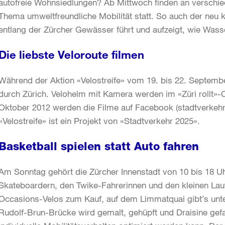
autofreie Wohnsiedlungen? Ab Mittwoch finden an verschi
Thema umweltfreundliche Mobilität statt. So auch der neu k
entlang der Zürcher Gewässer führt und aufzeigt, wie Wass
Die liebste Veloroute filmen
Während der Aktion «Velostreife» vom 19. bis 22. Septembe
durch Zürich. Velohelm mit Kamera werden im «Züri rollt»-
Oktober 2012 werden die Filme auf Facebook (stadtverkehr
«Velostreife» ist ein Projekt von «Stadtverkehr 2025».
Basketball spielen statt Auto fahren
Am Sonntag gehört die Zürcher Innenstadt von 10 bis 18 Uh
Skateboardern, den Twike-Fahrerinnen und den kleinen Lau
Occasions-Velos zum Kauf, auf dem Limmatquai gibt’s unt
Rudolf-Brun-Brücke wird gemalt, gehüpft und Draisine gefa