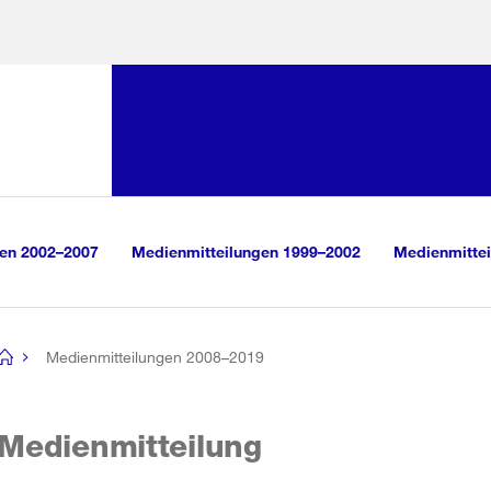
Sprunglink:
Navigation
sauswahl
vigation
m Inhalt
r Suche
gen 2002–2007
Medienmitteilungen 1999–2002
Medienmittei
Medienmitteilungen 2008–2019
[no
title]
Medienmitteilung