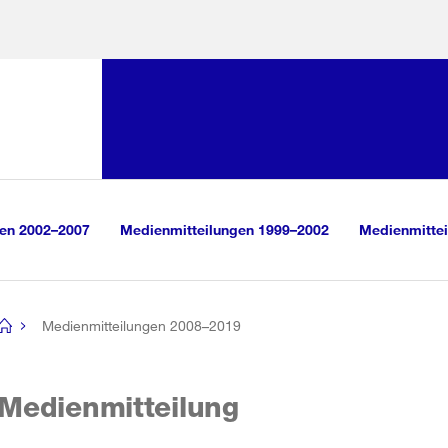
Sprunglink:
Navigation
sauswahl
vigation
m Inhalt
r Suche
gen 2002–2007
Medienmitteilungen 1999–2002
Medienmittei
Medienmitteilungen 2008–2019
[no
title]
Medienmitteilung