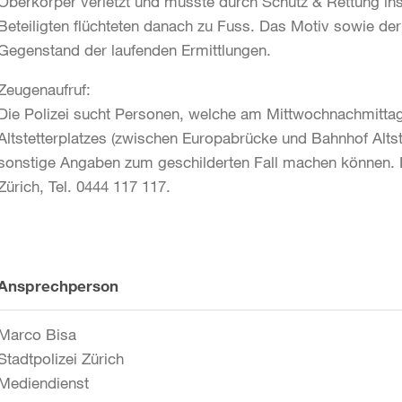
Oberkörper verletzt und musste durch Schutz & Rettung in
Beteiligten flüchteten danach zu Fuss. Das Motiv sowie de
Gegenstand der laufenden Ermittlungen.
Zeugenaufruf:
Die Polizei sucht Personen, welche am Mittwochnachmittag,
Altstetterplatzes (zwischen Europabrücke und Bahnhof Alt
sonstige Angaben zum geschilderten Fall machen können. H
Zürich, Tel. 0444 117 117.
Weitere
Ansprechperson
Informationen
Marco Bisa
Stadtpolizei Zürich
Mediendienst