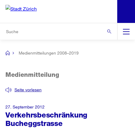
N
S
Zur Bereichsauswahl
Zur Hilfsnavigation
Zum Inhalt
Zur Suche
Suche
Global
Navigation
Medienmitteilungen 2008–2019
[no
title]
Medienmitteilung
Seite vorlesen
27. September 2012
Verkehrsbeschränkung
Bucheggstrasse