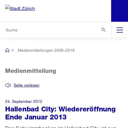
N
S
Zur Bereichsauswahl
Zur Hilfsnavigation
Zum Inhalt
Zur Suche
Suche
Global
Navigation
Medienmitteilungen 2008–2019
[no
title]
Medienmitteilung
Seite vorlesen
24. September 2012
Hallenbad City: Wiedereröffnung
Ende Januar 2013
Das Schwimmbecken im Hallenbad City ist nun