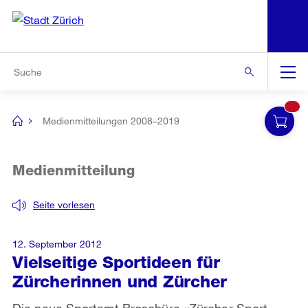
N
S
Zur Bereichsauswahl
Zur Hilfsnavigation
Zum Inhalt
Zur Suche
Suche
Global
Navigation
Medienmitteilungen 2008–2019
[no
title]
Medienmitteilung
Seite vorlesen
12. September 2012
Vielseitige Sportideen für
Zürcherinnen und Zürcher
Die neue Sportamt Broschüre «Zürcher Sport-