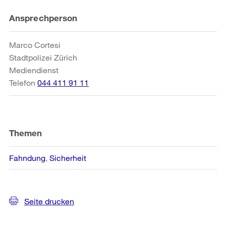
Weitere
Ansprechperson
Informationen
Marco Cortesi
Stadtpolizei Zürich
Mediendienst
Telefon
044 411 91 11
Themen
Fahndung
Sicherheit
Seite drucken