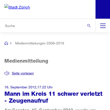
N
S
Zur Bereichsauswahl
Zur Hilfsnavigation
Zum Inhalt
Zur Suche
Suche
Global
Navigation
Medienmitteilungen 2008–2019
[no
title]
Medienmitteilung
Seite vorlesen
16. September 2012,17.22 Uhr
Mann im Kreis 11 schwer verletzt
- Zeugenaufruf
Am Sonntag, 16. September 2012, wurde vor