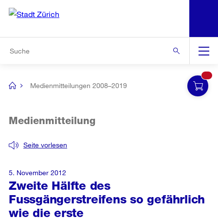
N
S
Zur Bereichsauswahl
Zur Hilfsnavigation
Zum Inhalt
Zur Suche
Suche
Global
Navigation
Medienmitteilungen 2008–2019
[no
title]
Medienmitteilung
Seite vorlesen
5. November 2012
Zweite Hälfte des
Fussgängerstreifens so gefährlich
wie die erste