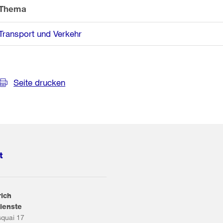
Thema
Transport und Verkehr
Seite drucken
t
rich
ienste
squai 17