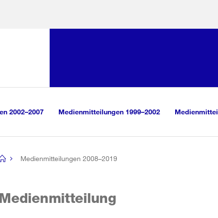
Sprunglink:
Navigation
sauswahl
vigation
m Inhalt
r Suche
gen 2002–2007
Medienmitteilungen 1999–2002
Medienmittei
Medienmitteilungen 2008–2019
[no
title]
Medienmitteilung