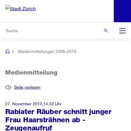
N
S
Zur Bereichsauswahl
Zur Hilfsnavigation
Zum Inhalt
Zur Suche
Suche
Global
Navigation
Medienmitteilungen 2008–2019
[no
title]
Medienmitteilung
Seite vorlesen
27. November 2012,14.32 Uhr
Rabiater Räuber schnitt junger
Frau Haarsträhnen ab -
Zeugenaufruf