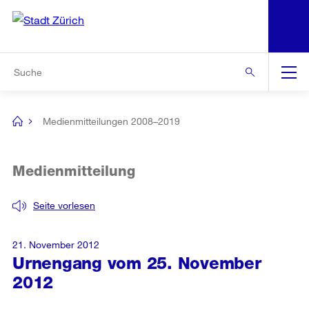
N
S
Zur Bereichsauswahl
Zur Hilfsnavigation
Zum Inhalt
Zur Suche
Suche
Global
Navigation
Medienmitteilungen 2008–2019
[no
title]
Medienmitteilung
Seite vorlesen
21. November 2012
Urnengang vom 25. November
2012