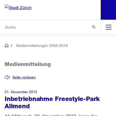
N
S
Zur Bereichsauswahl
Zur Hilfsnavigation
Zum Inhalt
Zur Suche
Suche
Global
Navigation
Medienmitteilungen 2008–2019
[no
title]
Medienmitteilung
Seite vorlesen
21. November 2012
Inbetriebnahme Freestyle-Park
Allmend
Ab Mittwoch, 28. November 2012, kann der