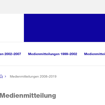
Sprunglink:
Navigation
sauswahl
vigation
m Inhalt
r Suche
gen 2002–2007
Medienmitteilungen 1999–2002
Medienmittei
Medienmitteilungen 2008–2019
[no
title]
Medienmitteilung