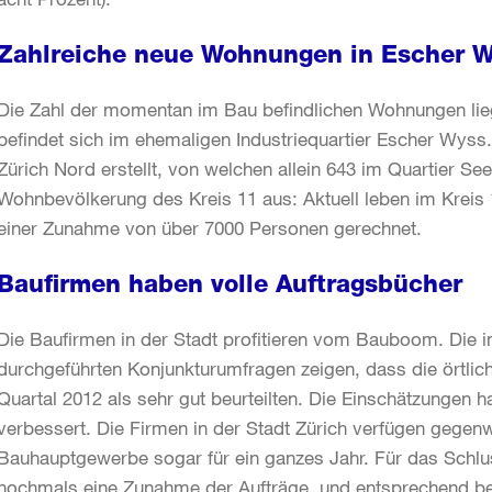
Zahlreiche neue Wohnungen in Escher W
Die Zahl der momentan im Bau befindlichen Wohnungen lieg
befindet sich im ehemaligen Industriequartier Escher Wyss
Zürich Nord erstellt, von welchen allein 643 im Quartier Se
Wohnbevölkerung des Kreis 11 aus: Aktuell leben im Kreis 
einer Zunahme von über 7000 Personen gerechnet.
Baufirmen haben volle Auftragsbücher
Die Baufirmen in der Stadt profitieren vom Bauboom. Die im
durchgeführten Konjunkturumfragen zeigen, dass die örtlic
Quartal 2012 als sehr gut beurteilten. Die Einschätzungen
verbessert. Die Firmen in der Stadt Zürich verfügen gegenw
Bauhauptgewerbe sogar für ein ganzes Jahr. Für das Schl
nochmals eine Zunahme der Aufträge, und entsprechend be