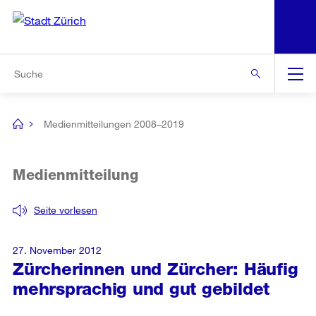
N
S
Zur Bereichsauswahl
Zur Hilfsnavigation
Zum Inhalt
Zur Suche
Suche
Global
Navigation
Medienmitteilungen 2008–2019
[no
title]
Medienmitteilung
Seite vorlesen
27. November 2012
Zürcherinnen und Zürcher: Häufig
mehrsprachig und gut gebildet