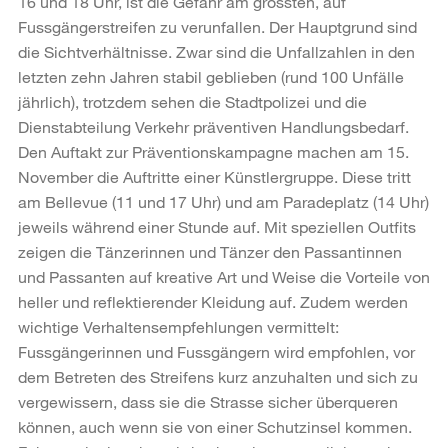
16 und 18 Uhr, ist die Gefahr am grössten, auf
Fussgängerstreifen zu verunfallen. Der Hauptgrund sind
die Sichtverhältnisse. Zwar sind die Unfallzahlen in den
letzten zehn Jahren stabil geblieben (rund 100 Unfälle
jährlich), trotzdem sehen die Stadtpolizei und die
Dienstabteilung Verkehr präventiven Handlungsbedarf.
Den Auftakt zur Präventionskampagne machen am 15.
November die Auftritte einer Künstlergruppe. Diese tritt
am Bellevue (11 und 17 Uhr) und am Paradeplatz (14 Uhr)
jeweils während einer Stunde auf. Mit speziellen Outfits
zeigen die Tänzerinnen und Tänzer den Passantinnen
und Passanten auf kreative Art und Weise die Vorteile von
heller und reflektierender Kleidung auf. Zudem werden
wichtige Verhaltensempfehlungen vermittelt:
Fussgängerinnen und Fussgängern wird empfohlen, vor
dem Betreten des Streifens kurz anzuhalten und sich zu
vergewissern, dass sie die Strasse sicher überqueren
können, auch wenn sie von einer Schutzinsel kommen.