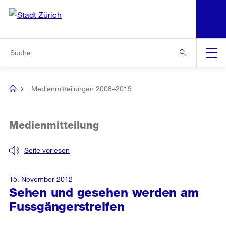
N
S
Zur Bereichsauswahl
Zur Hilfsnavigation
Zum Inhalt
Zur Suche
Suche
Global
Navigation
Medienmitteilungen 2008–2019
[no
title]
Medienmitteilung
Seite vorlesen
15. November 2012
Sehen und gesehen werden am
Fussgängerstreifen