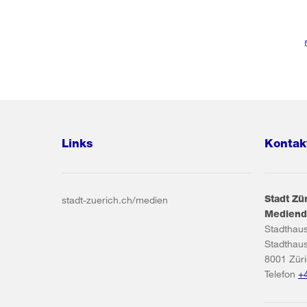
Links
Kontak
Stadt Zü
stadt-zuerich.ch/medien
Mediend
Stadthau
Stadthau
8001
Zür
Telefon
+