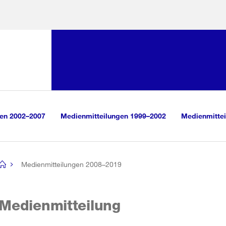
Sprunglink:
Navigation
sauswahl
vigation
m Inhalt
r Suche
gen 2002–2007
Medienmitteilungen 1999–2002
Medienmittei
Medienmitteilungen 2008–2019
[no
title]
Medienmitteilung