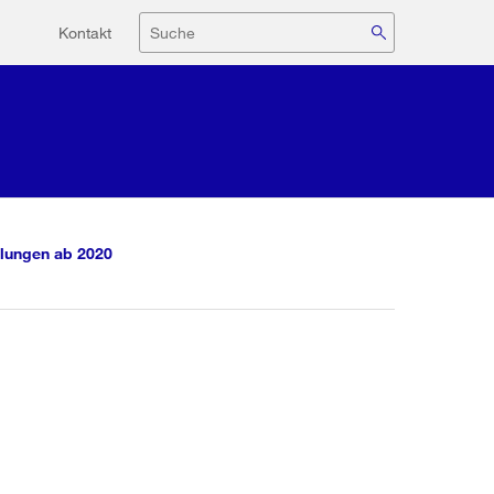
Hilfsnavigation
Suche
Kontakt
lungen ab 2020