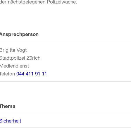
der nächstgelegenen Polizeiwache.
Weitere
Ansprechperson
Informationen
Brigitte Vogt
Stadtpolizei Zürich
Mediendienst
Telefon
044 411 91 11
Thema
Sicherheit