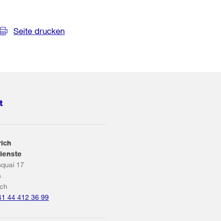
Seite drucken
t
rich
ienste
squai 17
s
ich
41 44 412 36 99