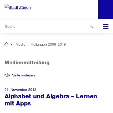
N
S
Zur Bereichsauswahl
Zur Hilfsnavigation
Zum Inhalt
Zur Suche
Suche
Global
Navigation
Medienmitteilungen 2008–2019
[no
title]
Medienmitteilung
Seite vorlesen
21. November 2012
Alphabet und Algebra – Lernen
mit Apps